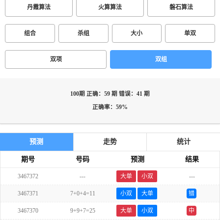
丹霞算法
火算算法
磐石算法
组合
杀组
大小
单双
双项
双组
100期 正确：59 期 错误：41 期
正确率：59%
预测
走势
统计
期号
号码
预测
结果
3467372
---
大单
小双
---
3467371
7+0+4=11
小双
大单
错
3467370
9+9+7=25
大单
小双
中