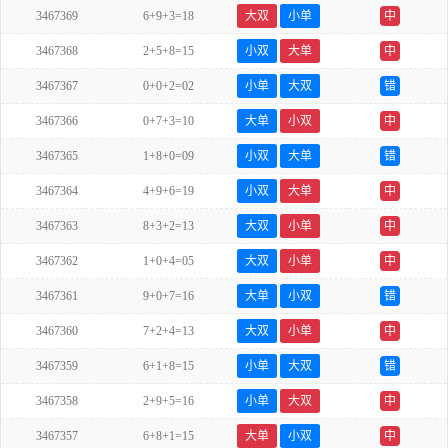
3467369
6+9+3=18
大双
小单
中
3467368
2+5+8=15
小双
大单
中
3467367
0+0+2=02
小单
大双
错
3467366
0+7+3=10
大单
小双
中
3467365
1+8+0=09
小双
大单
错
3467364
4+9+6=19
小双
大单
中
3467363
8+3+2=13
大双
小单
中
3467362
1+0+4=05
大双
小单
中
3467361
9+0+7=16
大单
小双
错
3467360
7+2+4=13
大双
小单
中
3467359
6+1+8=15
小单
大双
错
3467358
2+9+5=16
小单
大双
中
3467357
6+8+1=15
大单
小双
中