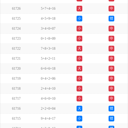
61726
5+7+4=16
大
中
61725
4+5+9=18
小
错
61724
3+4+0=07
小
中
61723
0+1+8=09
小
中
61722
7+8+3=18
大
中
61721
5+4+2=11
小
中
61720
6+6+6=18
大
中
61719
0+4+2=06
小
中
61718
2+4+4=10
小
中
61717
4+6+0=10
小
中
61716
2+2+0=04
大
错
61715
9+4+4=17
小
错