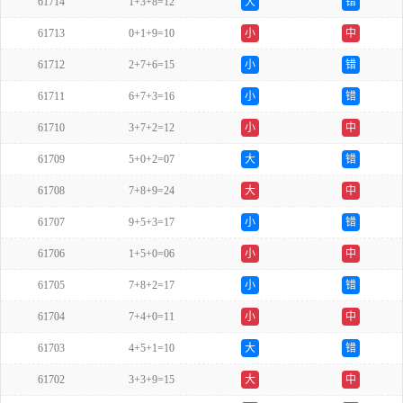
61714
1+3+8=12
大
错
61713
0+1+9=10
小
中
61712
2+7+6=15
小
错
61711
6+7+3=16
小
错
61710
3+7+2=12
小
中
61709
5+0+2=07
大
错
61708
7+8+9=24
大
中
61707
9+5+3=17
小
错
61706
1+5+0=06
小
中
61705
7+8+2=17
小
错
61704
7+4+0=11
小
中
61703
4+5+1=10
大
错
61702
3+3+9=15
大
中