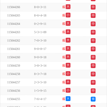
双
大
115044266
8+0+3=11
殺
中
双
小
115044265
8+6+4=18
殺
中
单
大
115044264
0+2+9=11
殺
中
双
大
115044263
5+3+1=09
殺
中
单
大
115044262
7+0+3=10
殺
中
双
大
115044261
9+0+8=17
殺
中
双
大
115044260
9+0+9=18
殺
中
单
大
115044259
3+8+3=14
殺
中
单
小
115044258
8+3+7=18
殺
中
单
大
115044257
2+3+5=10
殺
中
双
小
115044256
1+5+9=15
殺
中
单
大
115044255
7+6+4=17
殺
错
单