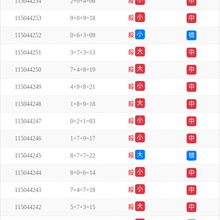
小
115044254
2+0+4=06
殺
中
单
小
115044253
9+0+9=18
殺
中
单
小
115044252
0+6+3=09
殺
错
单
大
115044251
3+7+3=13
殺
中
双
大
115044250
7+4+8=19
殺
中
双
小
115044249
4+9+8=21
殺
中
双
大
115044248
1+8+9=18
殺
中
单
小
115044247
0+2+1=03
殺
中
双
小
115044246
1+7+9=17
殺
中
双
大
115044245
8+7+7=22
殺
错
双
小
115044244
8+0+6=14
殺
中
双
小
115044243
7+4+7=18
殺
中
单
大
115044242
5+7+3=15
殺
中
双