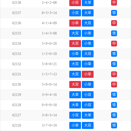
62138
2+4+2=08
小双
大单
中
62137
8+3+3=14
小双
大单
错
62136
4+1+4=09
小单
大双
中
62135
1+4+3=08
大双
小单
错
62134
5+9+6=20
大双
小单
中
62133
1+3+6=10
小单
大双
错
62132
5+8+8=21
大双
小单
错
62131
1+5+7=13
大双
小单
中
62130
5+9+0=14
大双
小单
中
62129
3+9+4=16
大单
小双
错
62128
0+9+9=18
大单
小双
错
62127
3+8+3=14
小双
大单
错
62126
3+7+9=19
小单
大双
错