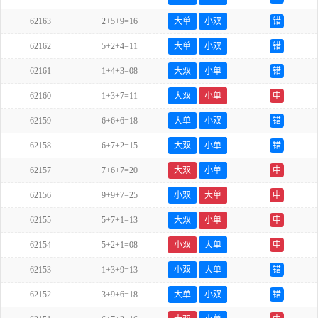
62163
2+5+9=16
大单
小双
错
62162
5+2+4=11
大单
小双
错
62161
1+4+3=08
大双
小单
错
62160
1+3+7=11
大双
小单
中
62159
6+6+6=18
大单
小双
错
62158
6+7+2=15
大双
小单
错
62157
7+6+7=20
大双
小单
中
62156
9+9+7=25
小双
大单
中
62155
5+7+1=13
大双
小单
中
62154
5+2+1=08
小双
大单
中
62153
1+3+9=13
小双
大单
错
62152
3+9+6=18
大单
小双
错