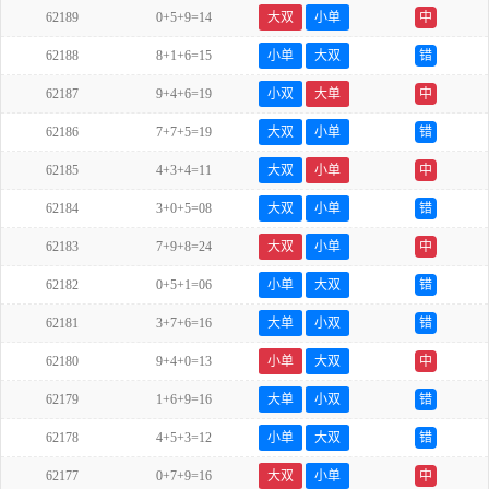
62189
0+5+9=14
大双
小单
中
62188
8+1+6=15
小单
大双
错
62187
9+4+6=19
小双
大单
中
62186
7+7+5=19
大双
小单
错
62185
4+3+4=11
大双
小单
中
62184
3+0+5=08
大双
小单
错
62183
7+9+8=24
大双
小单
中
62182
0+5+1=06
小单
大双
错
62181
3+7+6=16
大单
小双
错
62180
9+4+0=13
小单
大双
中
62179
1+6+9=16
大单
小双
错
62178
4+5+3=12
小单
大双
错
62177
0+7+9=16
大双
小单
中