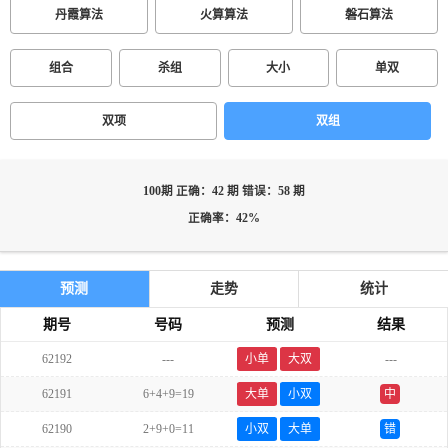
丹霞算法
火算算法
磐石算法
组合
杀组
大小
单双
双项
双组
100期 正确：42 期 错误：58 期
正确率：42%
预测
走势
统计
期号
号码
预测
结果
62192
---
小单
大双
---
62191
6+4+9=19
大单
小双
中
62190
2+9+0=11
小双
大单
错